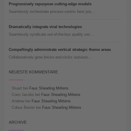
Progressively repurpose cutting-edge models
Seamlessly orchestrate process-centric best pra...
Dramatically integrate viral technologies
Seamlessly syndicate out-of-the-box quality vec...
Compellingly administrate vertical strategic theme areas
Collaboratively grow bricks-and-clicks outsourc...
NEUESTE KOMMENTARE
Stuart
bei
Faux Shearling Mittens
Coen Jacobs
bei
Faux Shearling Mittens
Andrew
bei
Faux Shearling Mittens
Cobus Bester
bei
Faux Shearling Mittens
ARCHIVE