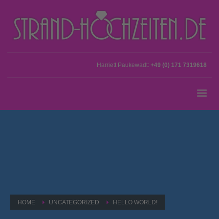
Harriett Paukewadt:
+49 (0) 171 7319618
HOME
UNCATEGORIZED
HELLO WORLD!